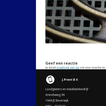
Geef een reactie
Je moet
ingelogd zijn op
om een reactie te 
J.Prent B.V.
Loodgieters en installatiebedrijf
Arendsweg 36
1944 JE Beverwijk