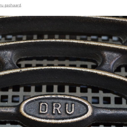
ru gashaard
.