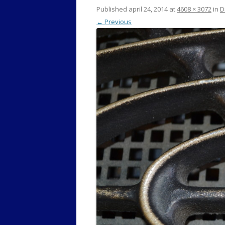
Published
april 24, 2014
at
4608 × 3072
in
D
← Previous