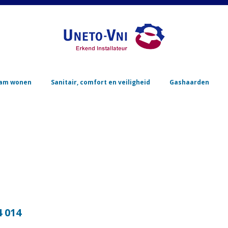
Skip to content
am wonen
Sanitair, comfort en veiligheid
Gashaarden
 014