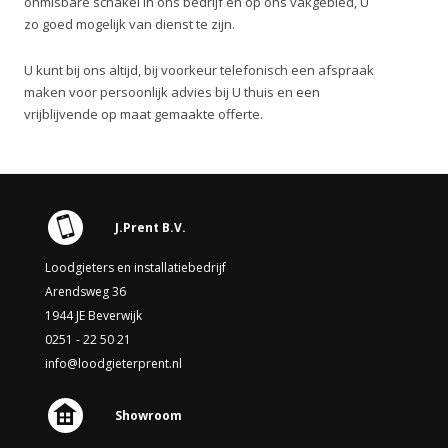
onmisbare schakel in ons bedrijf en op ons vakgebied, U
zo goed mogelijk van dienst te zijn.
U kunt bij ons altijd, bij voorkeur telefonisch een afspraak
maken voor persoonlijk advies bij U thuis en een
vrijblijvende op maat gemaakte offerte.
J.Prent B.V.
Loodgieters en installatiebedrijf
Arendsweg 36
1944 JE Beverwijk
0251 - 22 50 21
info@loodgieterprent.nl
Showroom