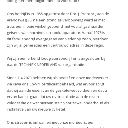
loodgietersbenodigdheden op voorraad !
Ons bedrijf is in 1955 opgericht door Dhr. J. Prent sr., aan de
Arendsweg 36, na een grondige verbouwing werd er met
trots een mooie winkel geopend met vooral gashaarden,
geisers, wasmachines en kookapparatuur. Vanaf 1976 is
dit familiebedrijf overgegaan van vader op zoon, hierdoor
zijn wij al generaties een vertrouwd adres in deze regio.
Wij zijn een erkend loodgietersbedrijf en aangesloten bij
o.a. de TECHNIEK NEDERLAND vakorganisatie.
Sinds 1-4-2023 hebben wij als bedrijf en onze medewerker
via Kiwa ons Co-Vrij certificaat behaald, wat ervoor zorgt
dat wij aan de eisen van de gasketelwet voldoen en dat u
ervan kan uitgaan dat uw c.v. installatie aan de eisen
voldoet die de wet hieraan stelt, voor zowel onderhoud als
installatie van uw nieuwe cv ketel.
Ons streven is om samen met onze monteurs, een