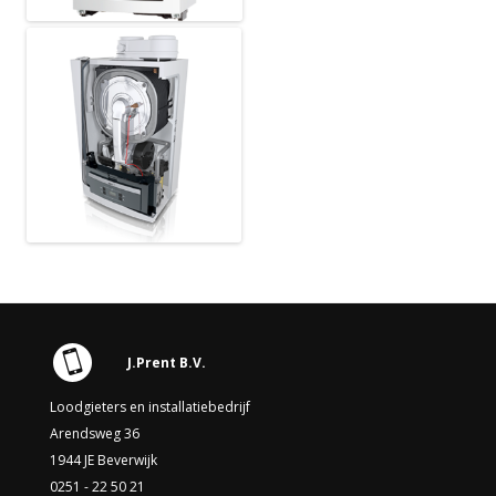
J.Prent B.V.
Loodgieters en installatiebedrijf
Arendsweg 36
1944 JE Beverwijk
0251 - 22 50 21