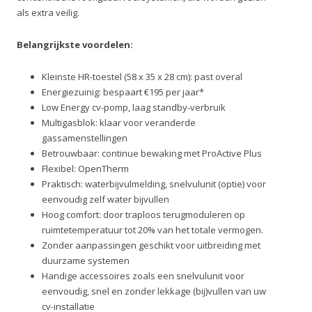
als extra veilig.
Belangrijkste voordelen:
Kleinste HR-toestel (58 x 35 x 28 cm): past overal
Energiezuinig: bespaart €195 per jaar*
Low Energy cv-pomp, laag standby-verbruik
Multigasblok: klaar voor veranderde
gassamenstellingen
Betrouwbaar: continue bewaking met ProActive Plus
Flexibel: OpenTherm
Praktisch: waterbijvulmelding, snelvulunit (optie) voor
eenvoudig zelf water bijvullen
Hoog comfort: door traploos terugmoduleren op
ruimtetemperatuur tot 20% van het totale vermogen.
Zonder aanpassingen geschikt voor uitbreiding met
duurzame systemen
Handige accessoires zoals een snelvulunit voor
eenvoudig, snel en zonder lekkage (bij)vullen van uw
cv-installatie