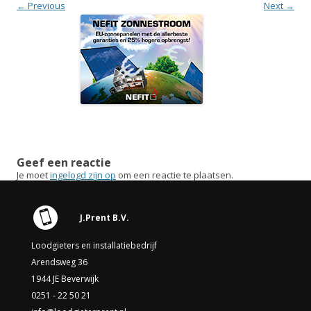
← Previous
Next →
Geef een reactie
Je moet
ingelogd zijn op
om een reactie te plaatsen.
J.Prent B.V.
Loodgieters en installatiebedrijf
Arendsweg 36
1944 JE Beverwijk
0251 - 22 50 21