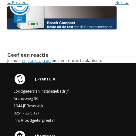
← Previous
Next →
Geef een reactie
Je moet
ingelogd zijn op
om een reactie te plaatsen.
J.Prent B.V.
Loodgieters en installatiebedrijf
Arendsweg 36
1944 JE Beverwijk
0251 - 22 50 21
info@loodgieterprent.nl