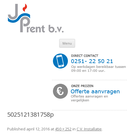
Skip to content
Menu
5025121381758p
Published
april 12, 2016
at
450 × 252
in
C.V. Installatie
.