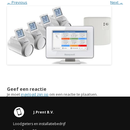
← Previous
Next →
Geef een reactie
Je moet
ingelogd zijn op
om een reactie te plaatsen.
J.Prent B.V.
Loodgieters en installatiebedrijf