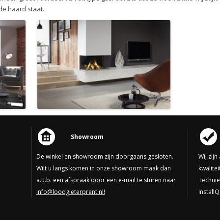
 de haard staat.
Showroom
De winkel en showroom zijn doorgaans gesloten.
Wij zij
Wilt u langs komen in onze showroom maak dan
kwalite
a.u.b. een afspraak door een e-mail te sturen naar
Technie
info@loodgieterprent.nl!
InstallQ