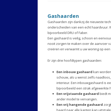
Gashaarden
Gashaarden zijn dankzij de nieuwste tech
onderscheiden van een echt haardvuur. W
bijvoorbeeld DRU of Faber.
Een gashaard is veilig, schoon en eenvoud
nooit zorgen te maken over de aanvoer va
creëren en verwarmt u uw woning op een e
Er zijn drie hoofdtypen gashaarden:
Een inbouw gashaard
kan worden 
schouw, als u wenst zelfs naadloos,
interieur. Een inbouwgashaard is e
bijvoorbeeld een strak afgewerkte h
Een vrijstaande gashaard
biedt m
ander model te vervangen.
Een vrij hangende gashaard
zorgt
haard naar alle kanten kan uitstralen