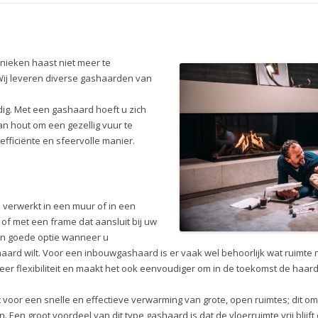
nieken haast niet meer te
ij leveren diverse gashaarden van
ig. Met een gashaard hoeft u zich
n hout om een gezellig vuur te
fficiënte en sfeervolle manier.
verwerkt in een muur of in een
 of met een frame dat aansluit bij uw
en goede optie wanneer u
aard wilt. Voor een inbouwgashaard is er vaak wel behoorlijk wat ruimte 
eer flexibiliteit en maakt het ook eenvoudiger om in de toekomst de haar
 voor een snelle en effectieve verwarming van grote, open ruimtes; dit 
. Een groot voordeel van dit type gashaard is dat de vloerruimte vrij blijft