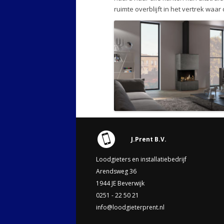
ruimte overblijft in het vertrek waar
J.Prent B.V.
Loodgieters en installatiebedrijf
Arendsweg 36
1944 JE Beverwijk
0251 - 22 50 21
info@loodgieterprent.nl