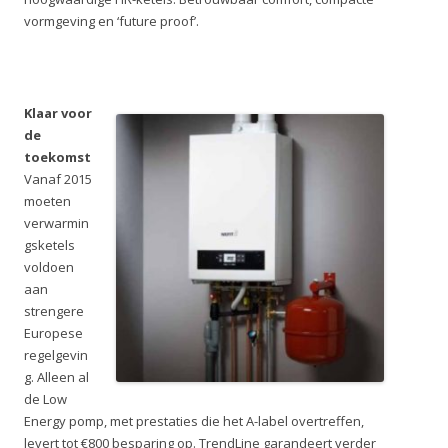
vormgeving en ‘future proof’.
Klaar voor
de
toekomst
Vanaf 2015
moeten
verwarmin
gsketels
voldoen
aan
strengere
Europese
regelgevin
g. Alleen al
de Low
Energy pomp, met prestaties die het A-label overtreffen,
levert tot €800 besparing op. TrendLine garandeert verder