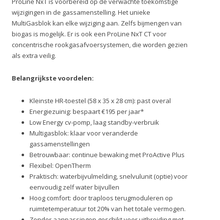
ProLine NxT is voorbereid op de verwachte toekomstige
wijzigingen in de gassamenstelling. Het unieke
MultiGasblok kan elke wijziging aan. Zelfs bijmengen van
biogas is mogelijk. Er is ook een ProLine NxT CT voor
concentrische rookgasafvoersystemen, die worden gezien
als extra veilig.
Belangrijkste voordelen:
Kleinste HR-toestel (58 x 35 x 28 cm): past overal
Energiezuinig: bespaart €195 per jaar*
Low Energy cv-pomp, laag standby-verbruik
Multigasblok: klaar voor veranderde
gassamenstellingen
Betrouwbaar: continue bewaking met ProActive Plus
Flexibel: OpenTherm
Praktisch: waterbijvulmelding, snelvulunit (optie) voor
eenvoudig zelf water bijvullen
Hoog comfort: door traploos terugmoduleren op
ruimtetemperatuur tot 20% van het totale vermogen.
Zonder aanpassingen geschikt voor uitbreiding met