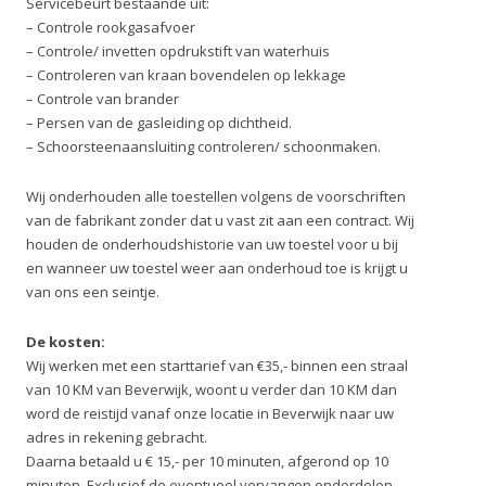
Servicebeurt bestaande uit:
– Controle rookgasafvoer
– Controle/ invetten opdrukstift van waterhuis
– Controleren van kraan bovendelen op lekkage
– Controle van brander
– Persen van de gasleiding op dichtheid.
– Schoorsteenaansluiting controleren/ schoonmaken.
Wij onderhouden alle toestellen volgens de voorschriften
van de fabrikant zonder dat u vast zit aan een contract. Wij
houden de onderhoudshistorie van uw toestel voor u bij
en wanneer uw toestel weer aan onderhoud toe is krijgt u
van ons een seintje.
De kosten:
Wij werken met een starttarief van €35,- binnen een straal
van 10 KM van Beverwijk, woont u verder dan 10 KM dan
word de reistijd vanaf onze locatie in Beverwijk naar uw
adres in rekening gebracht.
Daarna betaald u € 15,- per 10 minuten, afgerond op 10
minuten. Exclusief de eventueel vervangen onderdelen