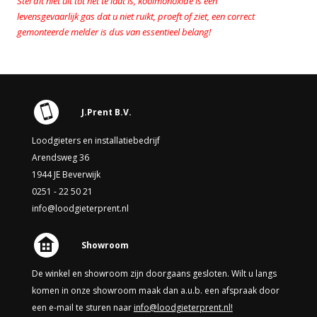
Stel dit niet uit tot het te laat is, koolmonoxide is een
levensgevaarlijk gas dat u niet ruikt, proeft of ziet, een correct
gemonteerde melder is dus van essentieel belang!
J.Prent B.V.
Loodgieters en installatiebedrijf
Arendsweg 36
1944 JE Beverwijk
0251 - 22 50 21
info@loodgieterprent.nl
Showroom
De winkel en showroom zijn doorgaans gesloten. Wilt u langs
komen in onze showroom maak dan a.u.b. een afspraak door
een e-mail te sturen naar
info@loodgieterprent.nl!