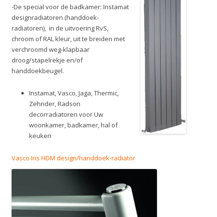
-De special voor de badkamer: Instamat
designradiatoren (handdoek-
radiatoren), in de uitvoering RvS,
chroom of RAL kleur, uit te breiden met
verchroomd weg-klapbaar
droog/stapelrekje en/of
handdoekbeugel.
Instamat, Vasco, Jaga, Thermic,
Zehnder, Radson
decorradiatoren voor Uw
woonkamer, badkamer, hal of
keuken
Vasco Iris HDM design/handdoek-radiator