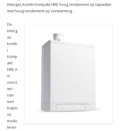
Intergas Kombi Kompakt HRE hoog rendement op tapwater
met hoog rendement op verwarming.
De
Interg
as
Komb
i
Komp
akt
HRE A
is
voorz
ien
van
een
traplo
os
modu
leren