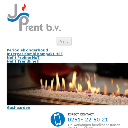
Skip to content
Menu
Periodiek onderhoud
Intergas Kombi Kompakt HRE
Nefit Proline NxT
Nefit Trendline II
Gashaarden