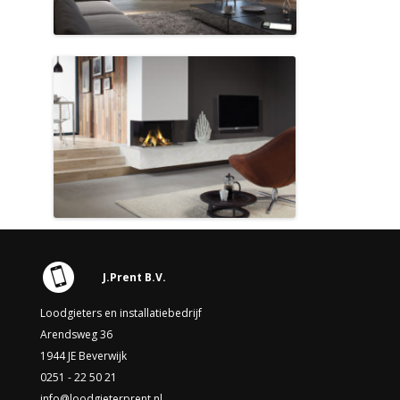
J.Prent B.V.
Loodgieters en installatiebedrijf
Arendsweg 36
1944 JE Beverwijk
0251 - 22 50 21
info@loodgieterprent.nl