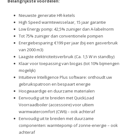
Belangrijkste voordelen:
Nieuwste generatie HR-ketels
High Speed warmtewisselaar, 15 jaar garantie
Low Energy pomp: 42,5% zuiniger dan A-labelnorm
Tot 75% zuiniger dan conventionele pompen
Energiebesparing: €199 per jaar (bij een gasverbruik
van 2000 m3)
Laagste elektriciteitsverbruik (Ca. 1,5 W in standby)
Klaar voor toepassing van biogas (tot 10% bijmengen
mogelijk)
Intuïtieve Intelligence Plus software: onthoudt uw
gebruikspatroon en bespaart energie
Hoogwaardige en duurzame materialen
Eenvoudig uit te breiden met QuickLoad
Voorraadboiler (accessoire) voor ultiem
warmwatercomfort (CW6) – ook achteraf
Eenvoudig uit te breiden met duurzame
componenten: warmtepomp of zonne-energie – ook
achteraf