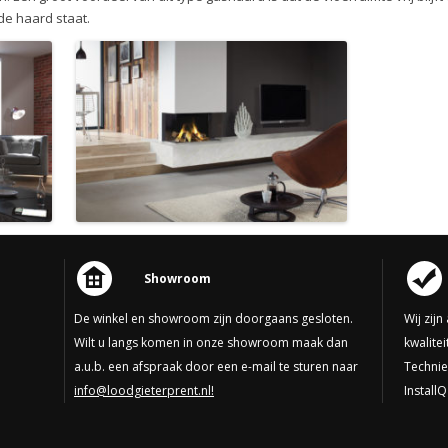
 de haard staat.
Showroom
De winkel en showroom zijn doorgaans gesloten.
Wij zij
Wilt u langs komen in onze showroom maak dan
kwalite
a.u.b. een afspraak door een e-mail te sturen naar
Technie
info@loodgieterprent.nl!
InstallQ