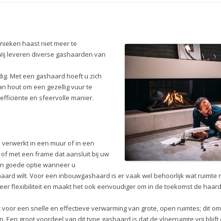
nieken haast niet meer te
ij leveren diverse gashaarden van
ig. Met een gashaard hoeft u zich
n hout om een gezellig vuur te
fficiënte en sfeervolle manier.
verwerkt in een muur of in een
 of met een frame dat aansluit bij uw
en goede optie wanneer u
aard wilt. Voor een inbouwgashaard is er vaak wel behoorlijk wat ruimte 
eer flexibiliteit en maakt het ook eenvoudiger om in de toekomst de haar
 voor een snelle en effectieve verwarming van grote, open ruimtes; dit 
. Een groot voordeel van dit type gashaard is dat de vloerruimte vrij blijft