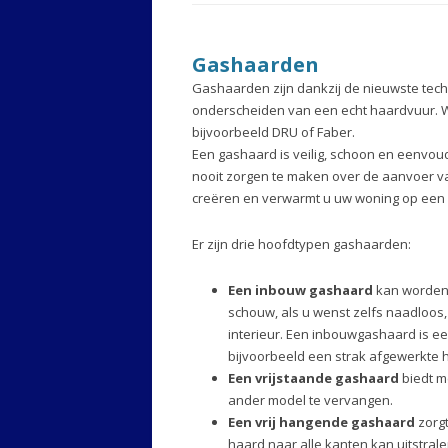
Gashaarden
Gashaarden zijn dankzij de nieuwste tech
onderscheiden van een echt haardvuur. W
bijvoorbeeld DRU of Faber.
Een gashaard is veilig, schoon en eenvoud
nooit zorgen te maken over de aanvoer va
creëren en verwarmt u uw woning op een e
Er zijn drie hoofdtypen gashaarden:
Een inbouw gashaard
kan worden 
schouw, als u wenst zelfs naadloos,
interieur. Een inbouwgashaard is e
bijvoorbeeld een strak afgewerkte h
Een vrijstaande gashaard
biedt m
ander model te vervangen.
Een vrij hangende gashaard
zorgt
haard naar alle kanten kan uitstralen