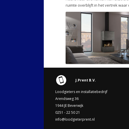
ruimte overblijft in het vertrek waar
J.Prent B.V.
Loodgieters en installatiebedrijf
Arendsweg 36
1944 JE Beverwijk
0251 - 22 50 21
info@loodgieterprent.nl