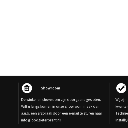
Showroom
De winkel en showroom zijn doorgaans gesloten.
Wij zij
Wilt u langs komen in onze showroom maak dan
kwalite
a.u.b. een afspraak door een e-mail te sturen naar
Technie
info@loodgieterprent.nl!
InstallQ