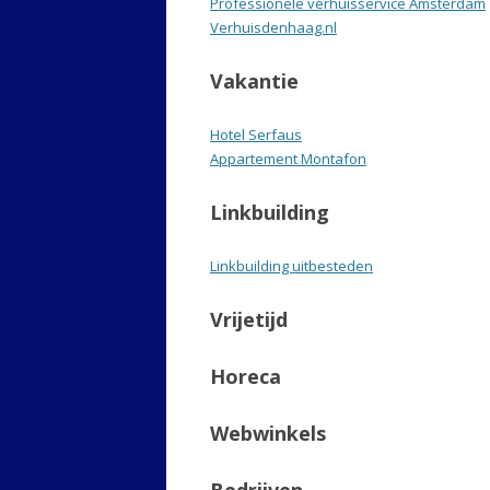
Professionele verhuisservice Amsterdam
Verhuisdenhaag.nl
Vakantie
Hotel Serfaus
Appartement Montafon
Linkbuilding
Linkbuilding uitbesteden
Vrijetijd
Horeca
Webwinkels