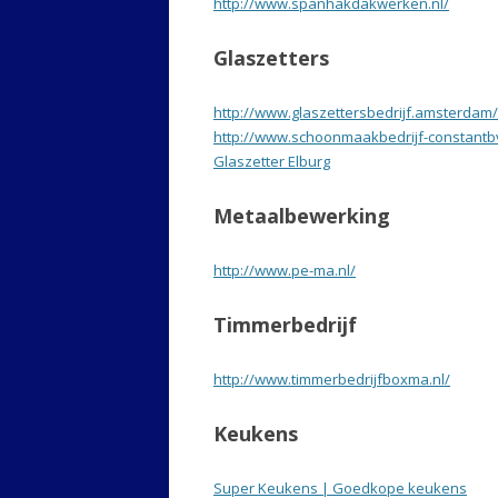
http://www.spanhakdakwerken.nl/
Glaszetters
http://www.glaszettersbedrijf.amsterdam/
http://www.schoonmaakbedrijf-constantbv
Glaszetter Elburg
Metaalbewerking
http://www.pe-ma.nl/
Timmerbedrijf
http://www.timmerbedrijfboxma.nl/
Keukens
Super Keukens | Goedkope keukens