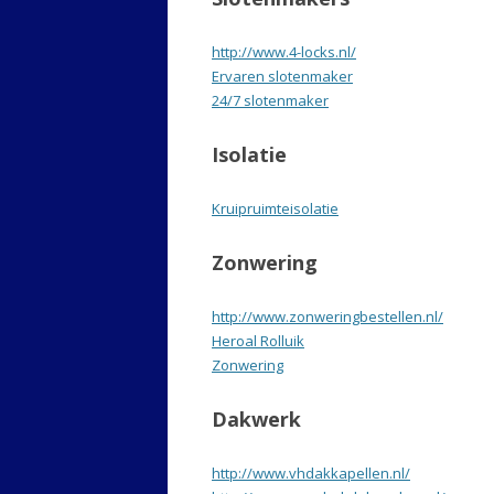
http://www.4-locks.nl/
Ervaren slotenmaker
24/7 slotenmaker
Isolatie
Kruipruimteisolatie
Zonwering
http://www.zonweringbestellen.nl/
Heroal Rolluik
Zonwering
Dakwerk
http://www.vhdakkapellen.nl/