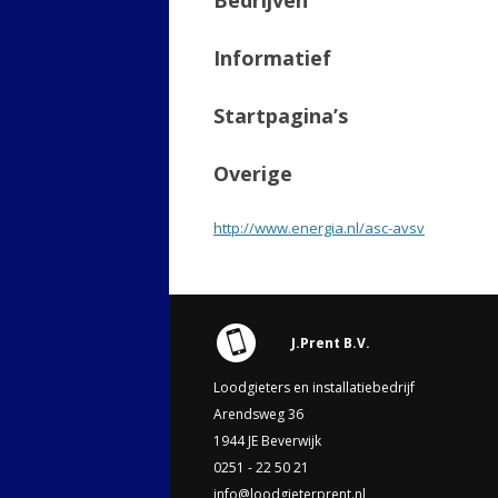
Bedrijven
Informatief
Startpagina’s
Overige
http://www.energia.nl/asc-avsv
J.Prent B.V.
Loodgieters en installatiebedrijf
Arendsweg 36
1944 JE Beverwijk
0251 - 22 50 21
info@loodgieterprent.nl